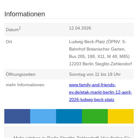
Informationen
12.04.2026
1
Datum
Ort
Ludwig-Beck-Platz (ÖPNV: S-
Bahnhof Botanischer Garten,
Bus 285, 188, X11, M 48, M85)
12203
Berlin Steglitz-Zehlendorf
Öffnungszeiten
Sonntag von 11 bis 18 Uhr
mehr Informationen
www.family-and-friends-
ev.de/etak-markt-berlin-12-april-
2026-ludwig-beck-platz