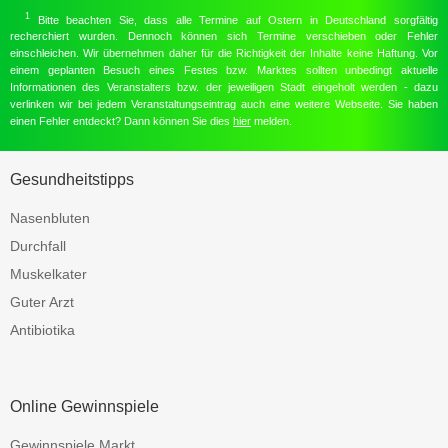
1
Bitte beachten Sie, dass alle Termine auf Ostern in Deutschland sorgfältig
recherchiert wurden. Dennoch können sich Termine verschieben oder Fehler
einschleichen. Wir übernehmen daher für die Richtigkeit der Inhalte keine Haftung. Vor
einem geplanten Besuch eines Festes bzw. Marktes sollten unbedingt aktuelle
Informationen des Veranstalters bzw. der jeweiligen Stadt eingeholt werden - dazu
verlinken wir bei jedem Veranstaltungseintrag auch eine weitere Webseite. Sie haben
einen Fehler entdeckt? Dann können Sie dies
hier
melden.
Gesundheitstipps
Nasenbluten
Durchfall
Muskelkater
Guter Arzt
Antibiotika
Online Gewinnspiele
Gewinnspiele Markt