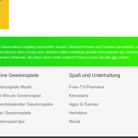
in Deutschland sorgfältig recherchiert wurden. Dennoch können sich Termine verschieben o
nten Besuch eines Festes bzw. Marktes sollten unbedingt aktuelle Informationen des Veransta
e weitere Webseite. Sie haben einen Fehler entdeckt? Dann können Sie dies
hier
melden.
line Gewinnspiele
Spaß und Unterhaltung
innspiele Markt
Free-TV-Premiere
t Minute Gewinnspiel
Kinostarts
entskalender Gewinnspiele
Apps & Games
er Gewinnspiele
Heimkino
innspiel.tips
Musik