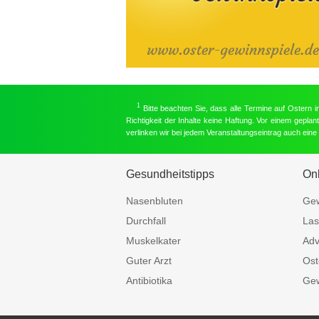
1
Bitte beachten Sie, dass alle Termine auf Ostern 
Richtigkeit der Inhalte keine Haftung. Vor einem gepla
verlinken wir bei jedem Veranstaltungseintrag auch ein
Gesundheitstipps
On
Nasenbluten
Gew
Durchfall
Las
Muskelkater
Adv
Guter Arzt
Ost
Antibiotika
Gew