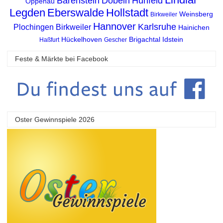
Bärenstein
Döbeln
Hünfeld
Oppenau
Legden
Eberswalde
Hollstadt
Weinsberg
Birkweiler
Hannover
Karlsruhe
Plochingen
Birkweiler
Hainichen
Hückelhoven
Brigachtal
Idstein
Haßfurt
Gescher
Feste & Märkte bei Facebook
Oster Gewinnspiele 2026