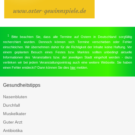
1
Bitte beachten Sie, dass alle Termine auf Ostern in Deutschland sorgfältig
recherchiert wurden. Dennoch können sich Termine verschieben oder Fehler
einschleichen. Wir übernehmen daher für die Richtigkeit der Inhalte keine Haftung. Vor
einem geplanten Besuch eines Festes bzw. Marktes sollten unbedingt aktuelle
Informationen des Veranstalters bzw. der jeweiligen Stadt eingeholt werden - dazu
verlinken wir bei jedem Veranstaltungseintrag auch eine weitere Webseite. Sie haben
einen Fehler entdeckt? Dann können Sie dies
hier
melden.
Gesundheitstipps
Nasenbluten
Durchfall
Muskelkater
Guter Arzt
Antibiotika