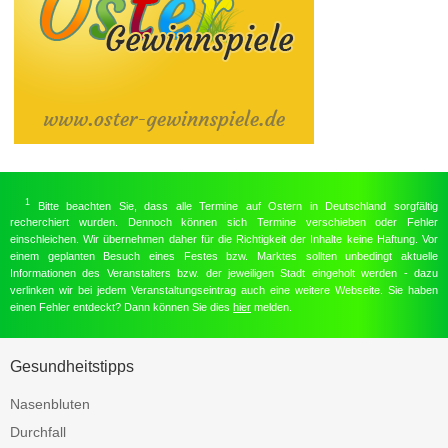
1
Bitte beachten Sie, dass alle Termine auf Ostern in Deutschland sorgfältig
recherchiert wurden. Dennoch können sich Termine verschieben oder Fehler
einschleichen. Wir übernehmen daher für die Richtigkeit der Inhalte keine Haftung. Vor
einem geplanten Besuch eines Festes bzw. Marktes sollten unbedingt aktuelle
Informationen des Veranstalters bzw. der jeweiligen Stadt eingeholt werden - dazu
verlinken wir bei jedem Veranstaltungseintrag auch eine weitere Webseite. Sie haben
einen Fehler entdeckt? Dann können Sie dies
hier
melden.
Gesundheitstipps
Nasenbluten
Durchfall